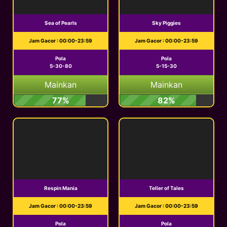
Sea of Pearls
Sky Piggies
Jam Gacor : 00:00-23:59
Jam Gacor : 00:00-23:59
Pola
Pola
5-30-80
5-15-30
Mainkan
Mainkan
77%
82%
Respin Mania
Teller of Tales
Jam Gacor : 00:00-23:59
Jam Gacor : 00:00-23:59
Pola
Pola