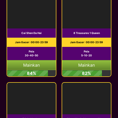
Cai Shen Da Hai
8 Treasures 1 Queen
Jam Gacor : 00:00-23:59
Jam Gacor : 00:00-23:59
Pola
Pola
30-40-50
5-10-20
Mainkan
Mainkan
84%
82%