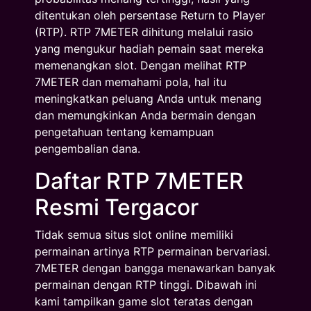
ditentukan oleh persentase Return to Player
(RTP). RTP 7METER dihitung melalui rasio
yang mengukur hadiah pemain saat mereka
memenangkan slot. Dengan melihat RTP
7METER dan memahami pola, hal itu
meningkatkan peluang Anda untuk menang
dan memungkinkan Anda bermain dengan
pengetahuan tentang kemampuan
pengembalian dana.
Daftar RTP 7METER
Resmi Tergacor
Tidak semua situs slot online memiliki
permainan artinya RTP permainan bervariasi.
7METER dengan bangga menawarkan banyak
permainan dengan RTP tinggi. Dibawah ini
kami tampilkan game slot teratas dengan