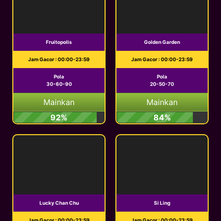
Fruitopolis
Golden Garden
Jam Gacor : 00:00-23:59
Jam Gacor : 00:00-23:59
Pola
Pola
30-60-90
20-50-70
Mainkan
Mainkan
92%
84%
Lucky Chan Chu
Si Ling
Jam Gacor : 00:00-23:59
Jam Gacor : 00:00-23:59