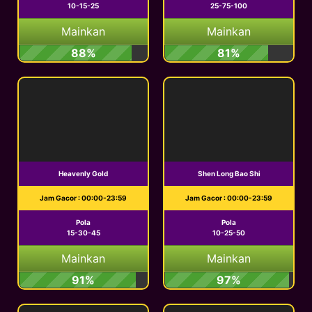
10-15-25
25-75-100
Mainkan
Mainkan
88%
81%
Heavenly Gold
Shen Long Bao Shi
Jam Gacor : 00:00-23:59
Jam Gacor : 00:00-23:59
Pola
Pola
15-30-45
10-25-50
Mainkan
Mainkan
91%
97%