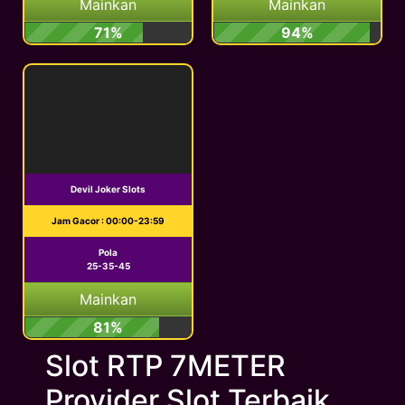
Mainkan
Mainkan
71%
94%
Devil Joker Slots
Jam Gacor : 00:00-23:59
Pola
25-35-45
Mainkan
81%
Slot RTP 7METER
Provider Slot Terbaik